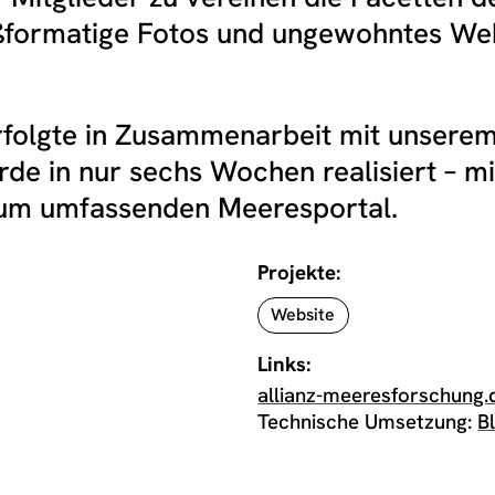
ßformatige Fotos und ungewohntes We
rfolgte in Zusammenarbeit mit unserem
de in nur sechs Wochen realisiert – mi
zum umfassenden Meeresportal.
Projekte:
Website
Links:
allianz-meeresforschung.
Technische Umsetzung:
B