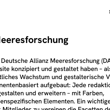
Meeresforschung
 Deutsche Allianz Meeresforschung (D
ite konzipiert und gestaltet haben – al
liches Wachstum und gestalterische Vi
onentenbasiert aufgebaut: Jede redakti
l gestalten und erweitern – mit Farben,
enspezifischen Elementen. Ein wichtig
er Mitglieder zu vereinen die Facetten d