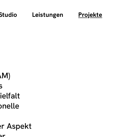
Studio
Leistungen
Projekte
AM)
s
elfalt
onelle
er Aspekt
er