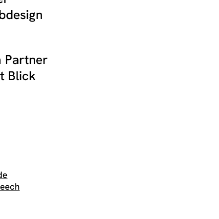
bdesign
 Partner
t Blick
de
leech